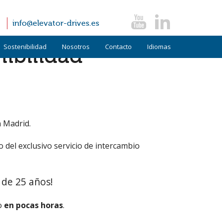
info@elevator-drives.es
Sostenibilidad
Nosotros
Contacto
Idiomas
ibilidad
Términos y condiciones
Alemán
Políticas
Inglés
FAQ
Italiano
 Madrid.
Noticias
 del exclusivo servicio de intercambio
Testimonios
 de 25 años!
zo
en pocas horas
.