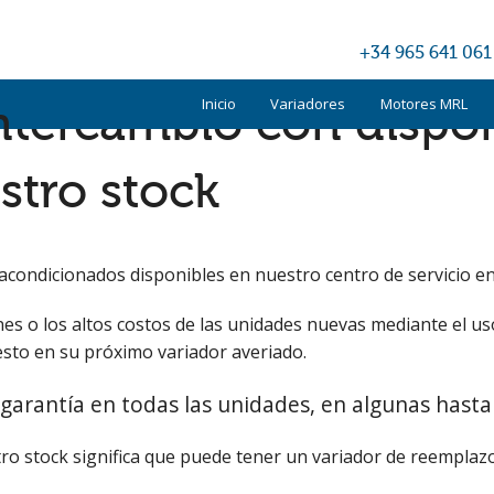
+34 965 641 061
Inicio
Variadores
Motores MRL
ntercambio con dispon
Kone
stro stock
Otis
Schindler
condicionados disponibles en nuestro centro de servicio en
TKE
es o los altos costos de las unidades nuevas mediante el uso
sto en su próximo variador averiado.
Otros
arantía en todas las unidades, en algunas hasta
tro stock significa que puede tener un variador de reempla