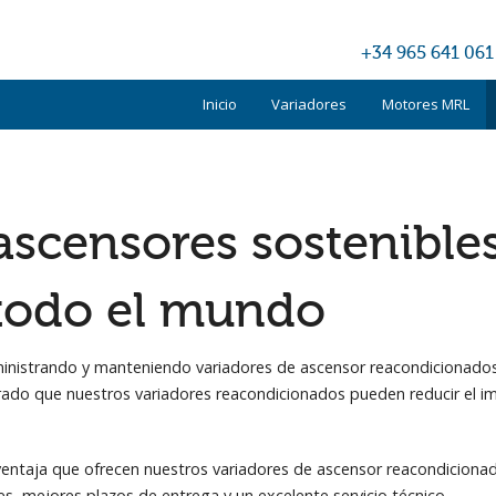
+34 965 641 061
Inicio
Variadores
Motores MRL
Kone
Otis
scensores sostenibles,
Schindler
todo el mundo
TKE
Otros
ministrando y manteniendo variadores de ascensor reacondicionados
ado que nuestros variadores reacondicionados pueden reducir el im
a ventaja que ofrecen nuestros variadores de ascensor reacondicio
 mejores plazos de entrega y un excelente servicio técnico.