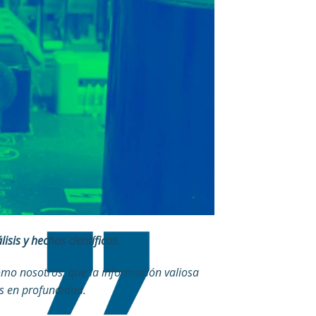
is y hechos científicos.
mo nosotros, que la información valiosa
es en profundidad.