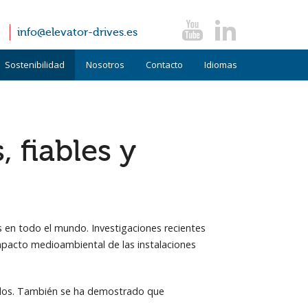
info@elevator-drives.es
Sostenibilidad
Nosotros
Contacto
Idiomas
Términos y condiciones
Alemán
Políticas
Inglés
 fiables y
FAQ
Italiano
Noticias
Testimonios
 en todo el mundo. Investigaciones recientes
pacto medioambiental de las instalaciones
nados. También se ha demostrado que