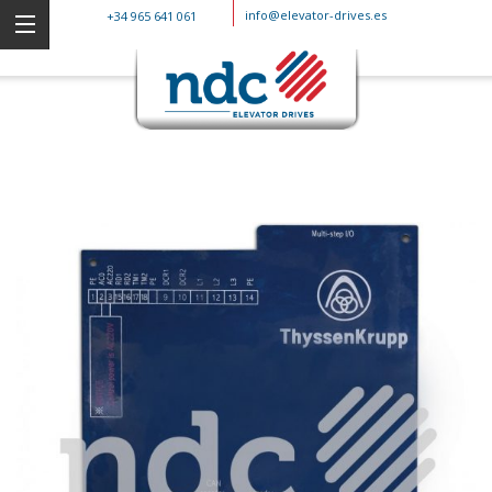
info@elevator-drives.es
+34 965 641 061