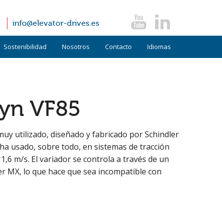
info@elevator-drives.es
Sostenibilidad
Nosotros
Contacto
Idiomas
Términos y condiciones
Alemán
Políticas
Inglés
dyn VF85
FAQ
Italiano
muy utilizado, diseñado y fabricado por Schindler
Noticias
e ha usado, sobre todo, en sistemas de tracción
,6 m/s. El variador se controla a través de un
Testimonios
er MX, lo que hace que sea incompatible con