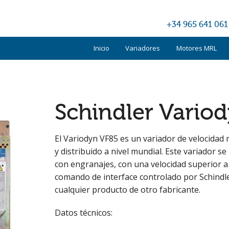
+34 965 641 061
Inicio
Variadores
Motores MRL
Kone
Otis
Schindler Vario
Schindler
El Variodyn VF85 es un variador de velocidad 
TKE
y distribuido a nivel mundial. Este variador s
con engranajes, con una velocidad superior a 1
Otros
comando de interface controlado por Schindl
cualquier producto de otro fabricante.
Datos técnicos: