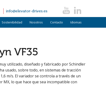
info@elevator-drives.es
Sostenibilidad
Nosotros
Contacto
Idiomas
Términos y condiciones
Alemán
Políticas
Inglés
dyn VF35
FAQ
Italiano
muy utilizado, diseñado y fabricado por Schindler
Noticias
e ha usado, sobre todo, en sistemas de tracción
,6 m/s. El variador se controla a través de un
Testimonios
er MX, lo que hace que sea incompatible con