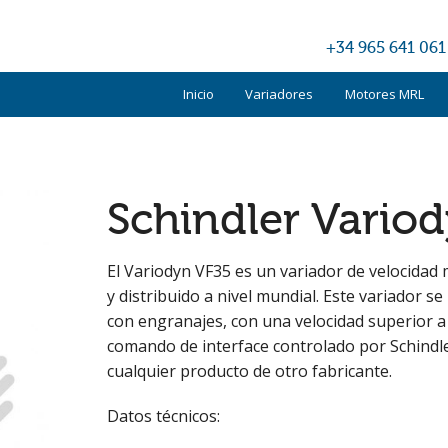
+34 965 641 061
Inicio
Variadores
Motores MRL
Kone
Otis
Schindler Vario
Schindler
El Variodyn VF35 es un variador de velocidad 
TKE
y distribuido a nivel mundial. Este variador s
con engranajes, con una velocidad superior a 1
Otros
comando de interface controlado por Schindl
cualquier producto de otro fabricante.
Datos técnicos: