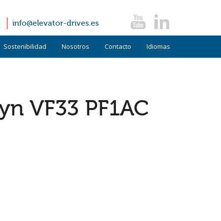
info@elevator-drives.es
Sostenibilidad
Nosotros
Contacto
Idiomas
Términos y condiciones
Alemán
Políticas
Inglés
dyn VF33 PF1AC
FAQ
Italiano
Noticias
Testimonios