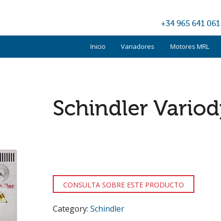
+34 965 641 061
Inicio
Variadores
Motores MRL
Kone
Otis
Schindler Vario
Schindler
TKE
Otros
CONSULTA SOBRE ESTE PRODUCTO
Category:
Schindler