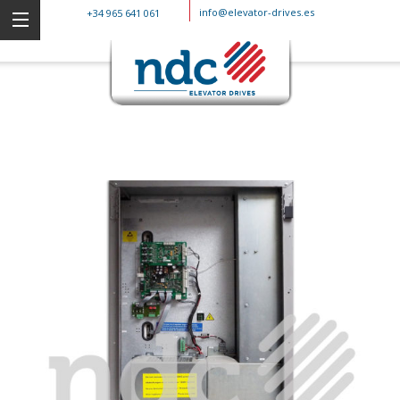
info@elevator-drives.es
+34 965 641 061