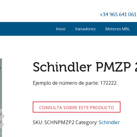
+34 965 641 061
Inicio
Variadores
Motores MRL
Kone
Otis
Schindler PMZP 
Schindler
Ejemplo de número de parte: 172222.
TKE
Otros
CONSULTA SOBRE ESTE PRODUCTO
SKU:
SCHNPMZP2
Category:
Schindler