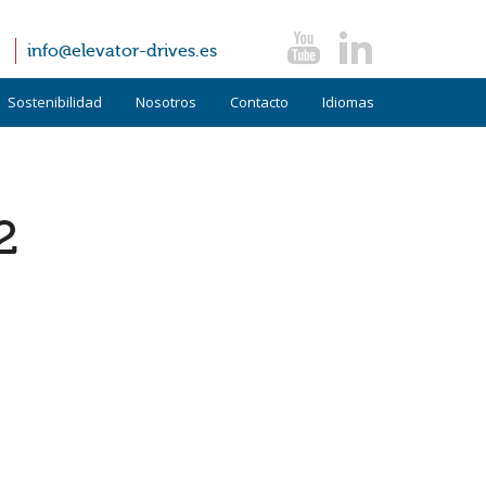
info@elevator-drives.es
Sostenibilidad
Nosotros
Contacto
Idiomas
Términos y condiciones
Alemán
Políticas
Inglés
2
FAQ
Italiano
Noticias
Testimonios