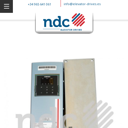
info@elevator-drives.es
+34 965 641 061