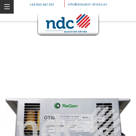
info@elevator-drives.es
+34 965 641 061