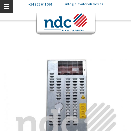
info@elevator-drives.es
+34 965 641 061