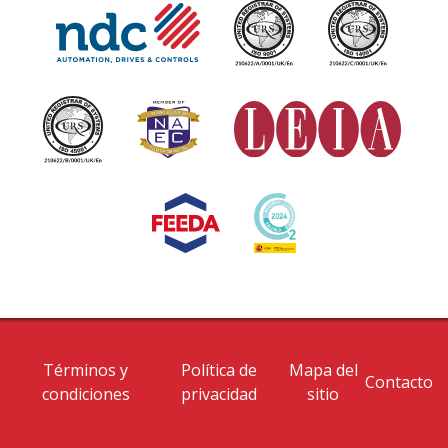
Términos y
Política de
Mapa del
Contacto
condiciones
privacidad
sitio