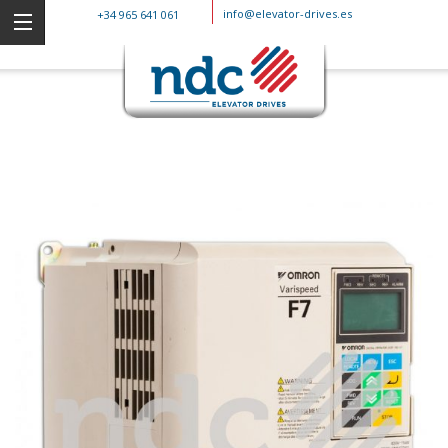
info@elevator-drives.es
+34 965 641 061