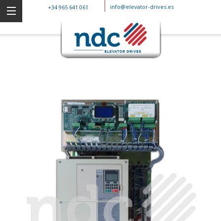
info@elevator-drives.es
+34 965 641 061