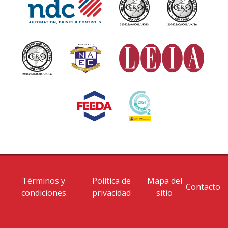
Términos y
Política de
Mapa del
Contacto
condiciones
privacidad
sitio