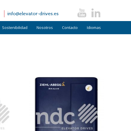
info@elevator-drives.es
Sostenibilidad
Nosotros
Contacto
Idiomas
Términos y condiciones
Alemán
Políticas
Inglés
FAQ
Italiano
Noticias
Testimonios