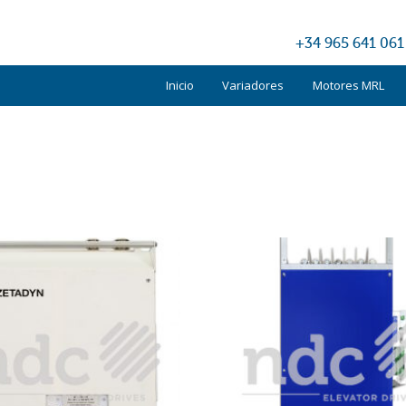
+34 965 641 061
Inicio
Variadores
Motores MRL
Kone
Otis
Schindler
TKE
Otros