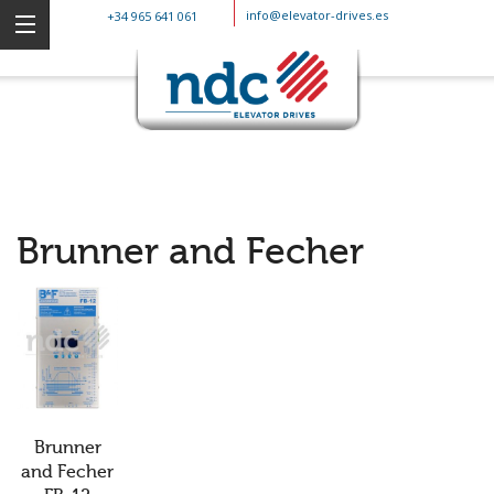
info@elevator-drives.es
+34 965 641 061
Brunner and Fecher
Brunner
and Fecher